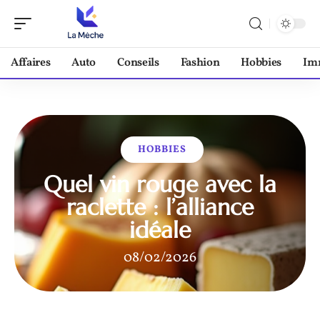
Affaires
Auto
Conseils
Fashion
Hobbies
Im
HOBBIES
Quel vin rouge avec la
raclette : l’alliance
idéale
08/02/2026