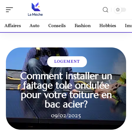
Affaires
Auto
Conseils
Fashion
Hobbies
Im
LOGEMENT
Comment installer un
faitage tole ondulée
pour votre toiture en
bac acier?
09/02/2025