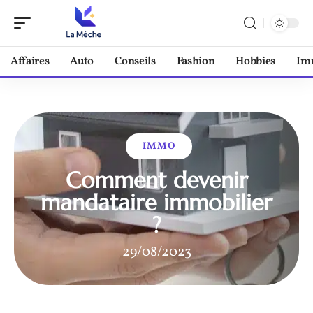
Affaires
Auto
Conseils
Fashion
Hobbies
Im
IMMO
Comment devenir
mandataire immobilier
?
29/08/2023