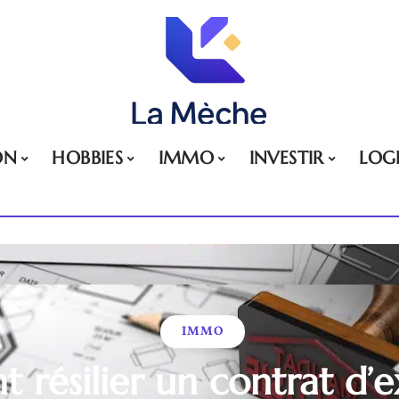
ON
HOBBIES
IMMO
INVESTIR
LOG
IMMO
résilier un contrat d’ex