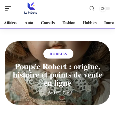
Affaires
Auto
Conseils
Fashion
Hobbies
Immo
HOBBIES
Poupée Robert : origine,
histoire et points de vente
en ligne
16/07/2026