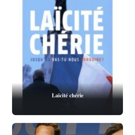
Laïcité chérie