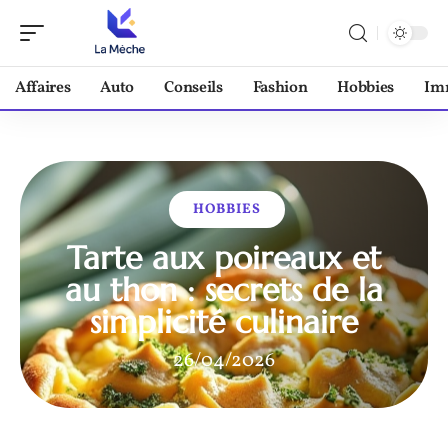
Affaires
Auto
Conseils
Fashion
Hobbies
Im
HOBBIES
Tarte aux poireaux et
au thon : secrets de la
simplicité culinaire
26/04/2026