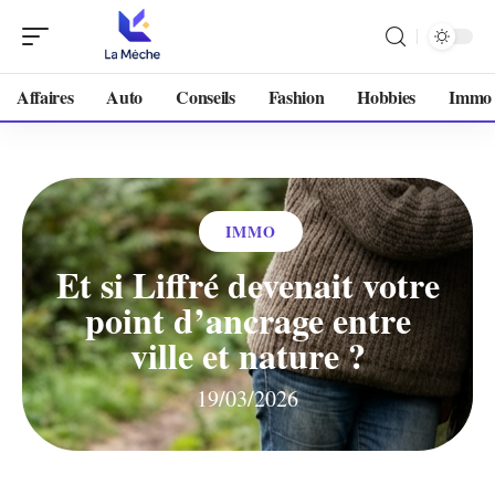
Affaires
Auto
Conseils
Fashion
Hobbies
Immo
IMMO
Et si Liffré devenait votre
point d’ancrage entre
ville et nature ?
19/03/2026