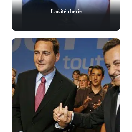
Laïcité chérie