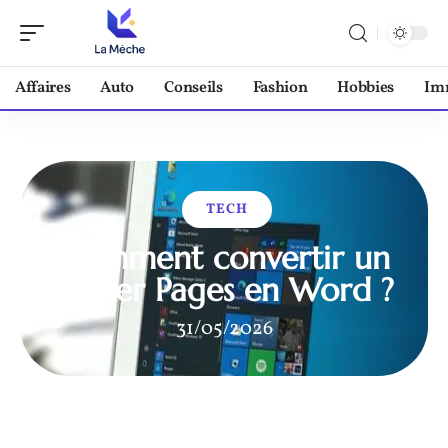
Affaires
Auto
Conseils
Fashion
Hobbies
Im
TECH
Comment convertir un
fichier Pages en Word ?
31/05/2026