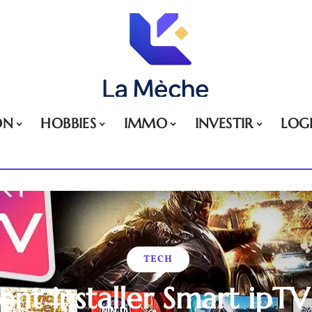
ON
HOBBIES
IMMO
INVESTIR
LOG
TECH
t installer Smart ipTV