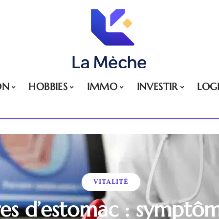
ON
HOBBIES
IMMO
INVESTIR
LOG
VITALITÉ
res d’estomac : symptôm