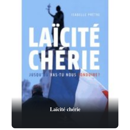
Laïcité chérie