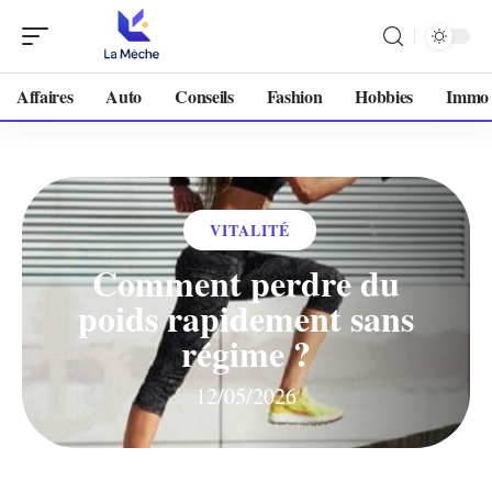
Affaires
Auto
Conseils
Fashion
Hobbies
Immo
VITALITÉ
Comment perdre du
poids rapidement sans
régime ?
12/05/2026