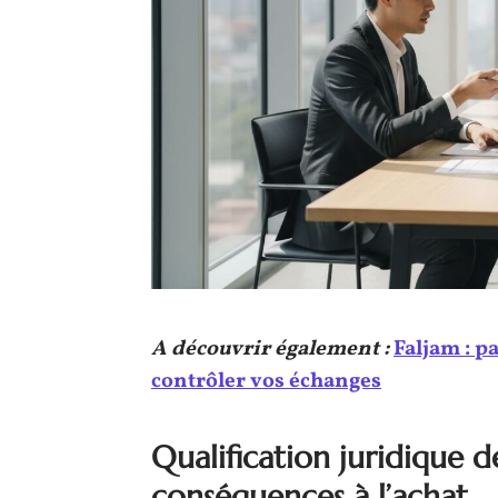
A découvrir également :
Faljam : p
contrôler vos échanges
Qualification juridique 
conséquences à l’achat