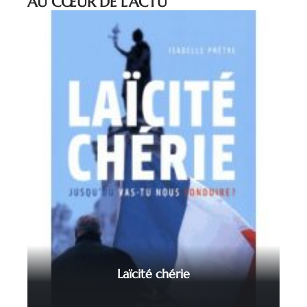
AU CŒUR DE L’ACTU
Laïcité chérie