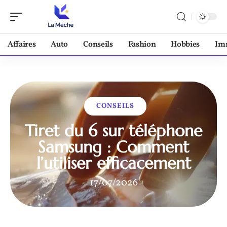
Affaires
Auto
Conseils
Fashion
Hobbies
Im
CONSEILS
Tiret du 6 sur téléphone
Samsung : Comment
l’utiliser efficacement
17/07/2026