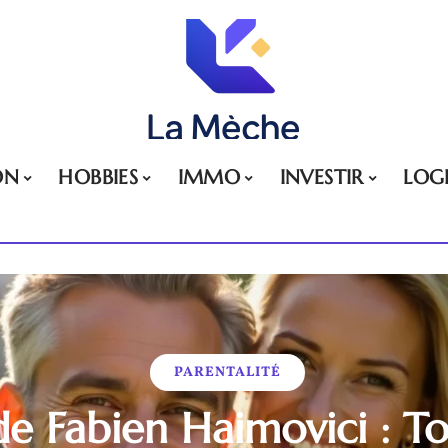
ON
HOBBIES
IMMO
INVESTIR
LOG
PARENTALITÉ
e Fabien Haimovici : To