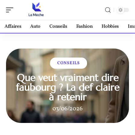
Affaires
Auto
Conseils
Fashion
Hobbies
Im
CONSEILS
Que veut vraiment dire
faubourg ? La def claire
à retenir
03/06/2026