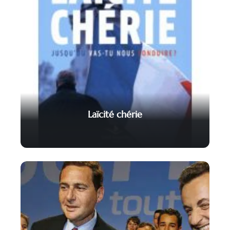
Laïcité chérie