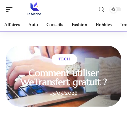
Affaires
Auto
Conseils
Fashion
Hobbies
Im
TECH
Comment utiliser
WeTransfert gratuit ?
13/05/2026