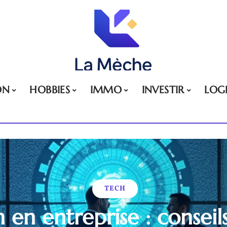
ON
HOBBIES
IMMO
INVESTIR
LOG
TECH
 en entreprise : consei