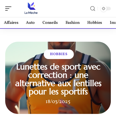
Affaires
Auto
Conseils
Fashion
Hobbies
Im
HOBBIES
Lunettes de sport avec
correction : une
alternative aux lentilles
pour les sportifs
18/03/2025