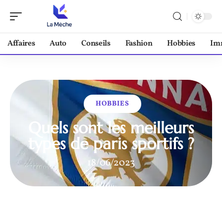
Affaires
Auto
Conseils
Fashion
Hobbies
Im
HOBBIES
Quels sont les meilleurs
types de paris sportifs ?
18/06/2023