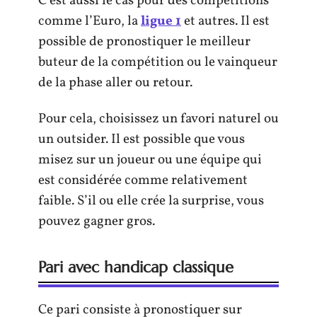
C’est aussi le cas pour des compétitions
comme l’Euro, la
ligue 1
et autres. Il est
possible de pronostiquer le meilleur
buteur de la compétition ou le vainqueur
de la phase aller ou retour.
Pour cela, choisissez un favori naturel ou
un outsider. Il est possible que vous
misez sur un joueur ou une équipe qui
est considérée comme relativement
faible. S’il ou elle crée la surprise, vous
pouvez gagner gros.
Pari avec handicap classique
Ce pari consiste à pronostiquer sur