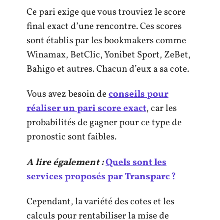
Ce pari exige que vous trouviez le score
final exact d’une rencontre. Ces scores
sont établis par les bookmakers comme
Winamax, BetClic, Yonibet Sport, ZeBet,
Bahigo et autres. Chacun d’eux a sa cote.
Vous avez besoin de
conseils pour
réaliser un pari score exact
, car les
probabilités de gagner pour ce type de
pronostic sont faibles.
A lire également :
Quels sont les
services proposés par Transparc ?
Cependant, la variété des cotes et les
calculs pour rentabiliser la mise de