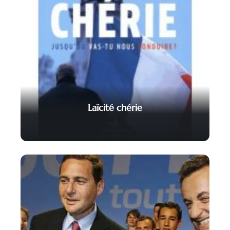
Laïcité chérie