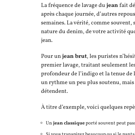
La fréquence de lavage du
jean
fait d
après chaque journée, d’autres repou
semaines. La vérité, comme souvent, s
nature du denim, de votre activité qu
jean.
Pour un
jean brut
, les puristes n’hé
premier lavage, traitant seulement les 
profondeur de l’indigo et la tenue de l
un rythme un peu plus soutenu, mais s
détendent.
À titre d’exemple, voici quelques repè
Un
jean classique
porté souvent peut pass
Si vous transpirez beaucoup ou si le panta