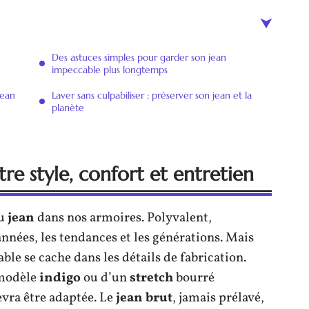
Des astuces simples pour garder son jean
impeccable plus longtemps
jean
Laver sans culpabiliser : préserver son jean et la
planète
tre style, confort et entretien
du
jean
dans nos armoires. Polyvalent,
années, les tendances et les générations. Mais
iable se cache dans les détails de fabrication.
 modèle
indigo
ou d’un
stretch
bourré
evra être adaptée. Le
jean brut
, jamais prélavé,