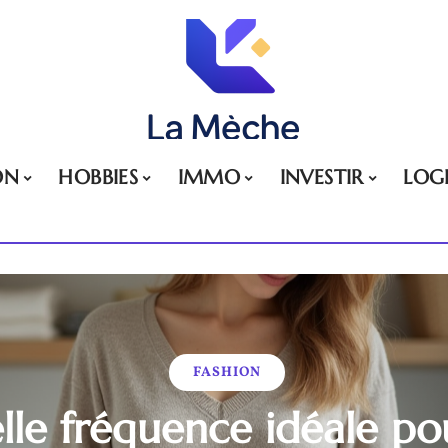
ON
HOBBIES
IMMO
INVESTIR
LOG
FASHION
elle fréquence idéale pou