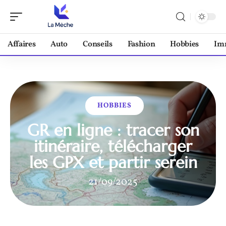
Affaires
Auto
Conseils
Fashion
Hobbies
Im
HOBBIES
GR en ligne : tracer son
itinéraire, télécharger
les GPX et partir serein
21/09/2025