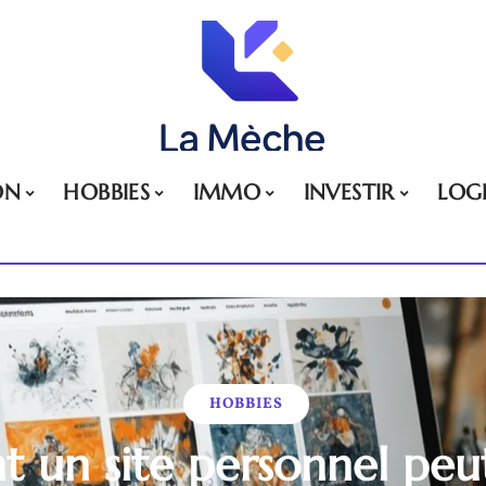
ON
HOBBIES
IMMO
INVESTIR
LOG
HOBBIES
un site personnel peu