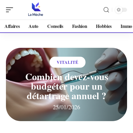
Affaires
Auto
Conseils
Fashion
Hobbies
Immo
VITALITÉ
Combien devez-vous
budgéter pour un
détartrage annuel ?
25/01/2026