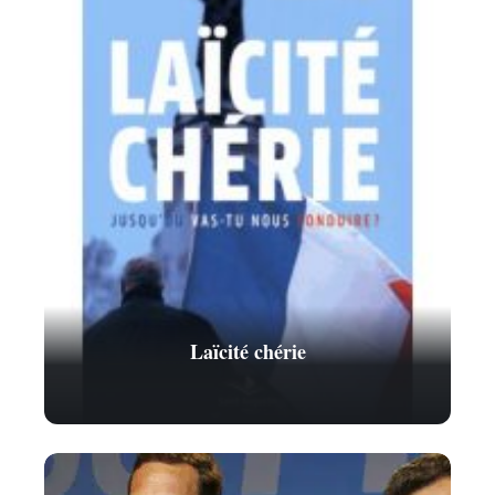
Laïcité chérie