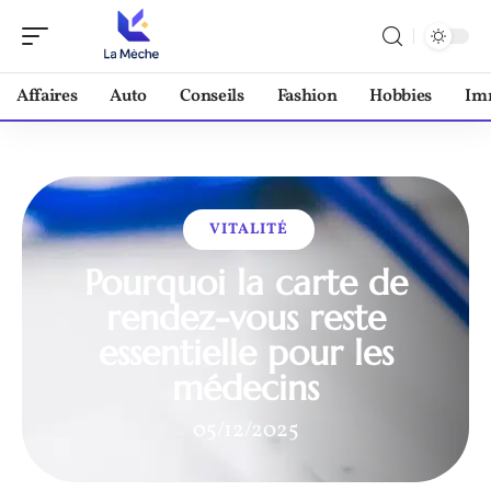
Affaires
Auto
Conseils
Fashion
Hobbies
Im
VITALITÉ
Pourquoi la carte de
rendez-vous reste
essentielle pour les
médecins
05/12/2025