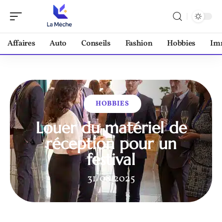
Affaires
Auto
Conseils
Fashion
Hobbies
Im
HOBBIES
Louer du matériel de
réception pour un
festival
31/08/2025