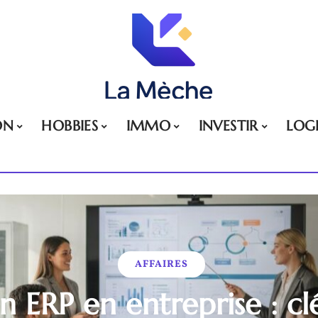
ON
HOBBIES
IMMO
INVESTIR
LOG
AFFAIRES
n ERP en entreprise : c