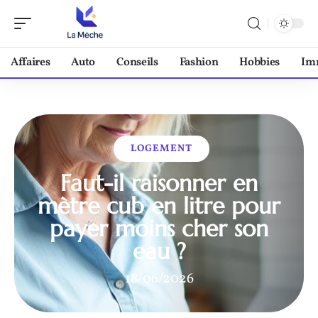
Affaires
Auto
Conseils
Fashion
Hobbies
Im
LOGEMENT
Faut-il raisonner en
mètre cub en litre pour
payer moins cher son
eau ?
18/06/2026