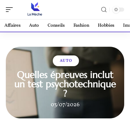
Affaires
Auto
Conseils
Fashion
Hobbies
Im
AUTO
Quelles épreuves inclut
un test psychotechnique
?
03/07/2026