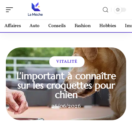
Affaires
Auto
Conseils
Fashion
Hobbies
Im
VITALITÉ
L’important à connaître
sur les croquettes pour
chien
26/06/2026