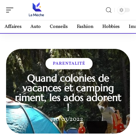
Affaires
Auto
Conseils
Fashion
Hobbies
Im
PARENTALITÉ
Quand colonies de
vacances et camping
riment, les ados adorent
!
10/03/2022