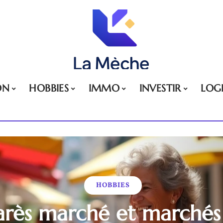
ON
HOBBIES
IMMO
INVESTIR
LOG
HOBBIES
arès marché et marchés v