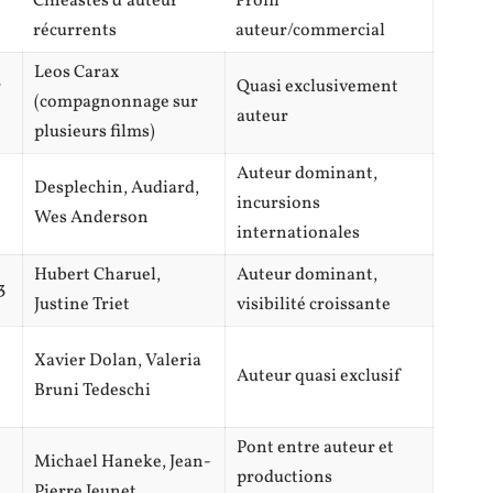
Cinéastes d’auteur
Profil
récurrents
auteur/commercial
Leos Carax
r
Quasi exclusivement
(compagnonnage sur
auteur
plusieurs films)
Auteur dominant,
Desplechin, Audiard,
incursions
Wes Anderson
internationales
Hubert Charuel,
Auteur dominant,
3
Justine Triet
visibilité croissante
Xavier Dolan, Valeria
Auteur quasi exclusif
Bruni Tedeschi
Pont entre auteur et
Michael Haneke, Jean-
productions
Pierre Jeunet