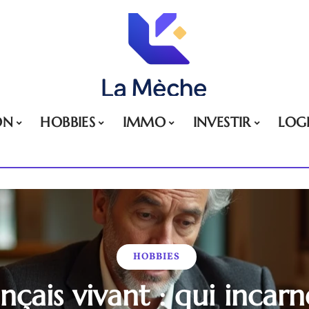
ON
HOBBIES
IMMO
INVESTIR
LOG
HOBBIES
nçais vivant : qui incar