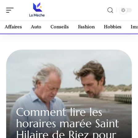
Affaires
Auto
Conseils
Fashion
Hobbies
Im
Comment lire les
horaires marée Saint
Hilaire de Riez pour