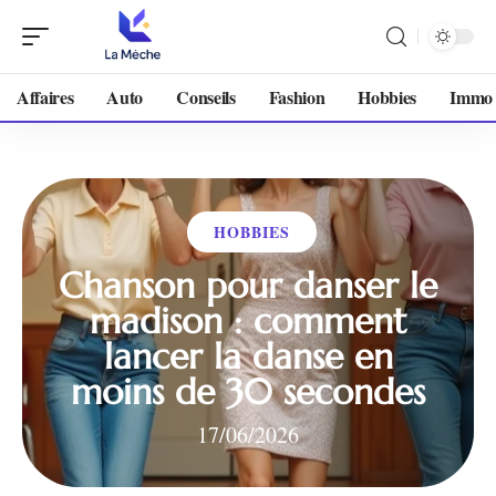
Affaires
Auto
Conseils
Fashion
Hobbies
Immo
HOBBIES
Chanson pour danser le
madison : comment
lancer la danse en
moins de 30 secondes
17/06/2026