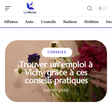
Affaires
Auto
Conseils
Fashion
Hobbies
Im
CONSEILS
Trouver un emploi à
Vichy grâce à ces
conseils pratiques
20/06/2026