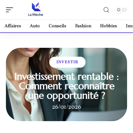
Affaires
Auto
Conseils
Fashion
Hobbies
Im
INVESTIR
Investissement rentable :
Comment reconnaître
une opportunité ?
26/01/2026