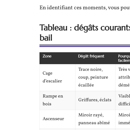
En identifiant ces moments, vous pou
Tableau : dégâts courants
bail
Zone
Dégât fréquent
Pourqu
facile
Trace noire,
Très v
Cage
coup, peinture
attri
d’escalier
écaillée
démé
Rampe en
Visib
Griffures, éclats
bois
diffic
Miroir rayé,
Miroi
Ascenseur
panneau abîmé
immé