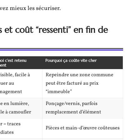
vez mieux les sécuriser.
 et coût “ressenti” en fin de
oi c’est retenu
Pourquoi ça coûte vite cher
ment
isible, facile à
Repeindre une zone commune
buer au
peut être facturé au prix
nagement
“immeuble”
le en lumière,
Ponçage/vernis, parfois
ile à camoufler
remplacement d’élément
r = traces
Pièces et main-d’œuvre coûteuses
diates