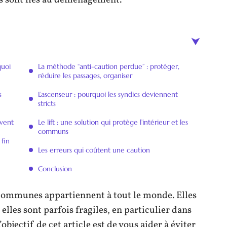
s sont liés au déménagement.
quoi
La méthode “anti-caution perdue” : protéger,
réduire les passages, organiser
s
L’ascenseur : pourquoi les syndics deviennent
stricts
uvent
Le lift : une solution qui protège l’intérieur et les
communs
 fin
Les erreurs qui coûtent une caution
Conclusion
es communes appartiennent à tout le monde. Elles
elles sont parfois fragiles, en particulier dans
bjectif de cet article est de vous aider à éviter