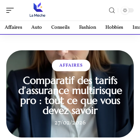
Affaires
Auto
Conseils
Fashion
Hobbies
Im
AFFAIRES
Comparatif des tarifs
d’assurance multirisque
pro : tout ce que vous
devez savoir
27/02/2026