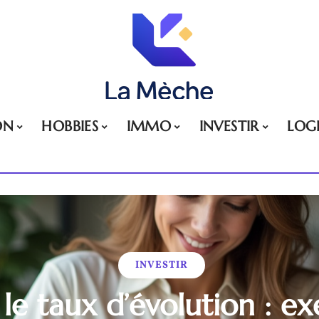
ON
HOBBIES
IMMO
INVESTIR
LOG
INVESTIR
 le taux d’évolution : e