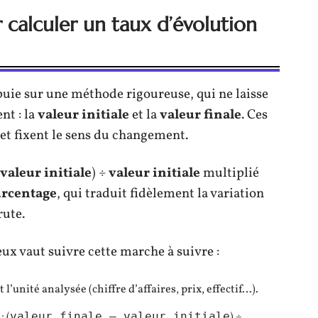
calculer un taux d’évolution
uie sur une méthode rigoureuse, qui ne laisse
nt : la
valeur initiale
et la
valeur finale
. Ces
 et fixent le sens du changement.
 valeur initiale
) ÷
valeur initiale
multiplié
rcentage
, qui traduit fidèlement la variation
rute.
ux vaut suivre cette marche à suivre :
 l’unité analysée (chiffre d’affaires, prix, effectif…).
: (
valeur finale – valeur initiale
) ÷