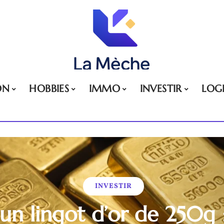
ON
HOBBIES
IMMO
INVESTIR
LOG
INVESTIR
un lingot d’or de 250g 