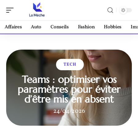
Affaires
Auto
Conseils
Fashion
Hobbies
Im
TECH
Teams : optimiser vos
paramètres pour éviter
d’être mis en absent
24/04/2026