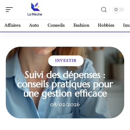
Affaires
Auto
Conseils
Fashion
Hobbies
Im
INVESTIR
Suivi des dépenses :
conseils pratiques pour
une gestion efficace
08/02/2026