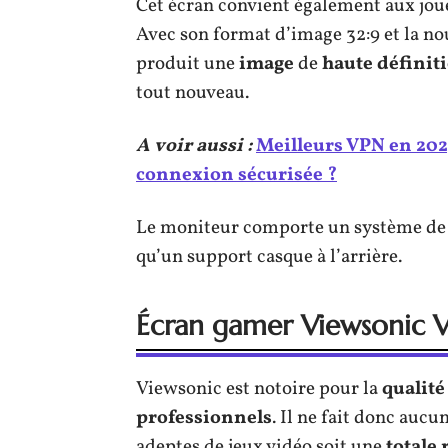
Cet écran convient également aux joue
Avec son format d’image 32:9 et la no
produit une
image
de
haute
définit
tout nouveau.
A voir aussi :
Meilleurs VPN en 2025
connexion sécurisée ?
Le moniteur comporte un système de ge
qu’un support casque à l’arrière.
Écran gamer Viewsonic
Viewsonic est notoire pour la
qualité
professionnels
. Il ne fait donc auc
adeptes de jeux vidéo soit une
totale