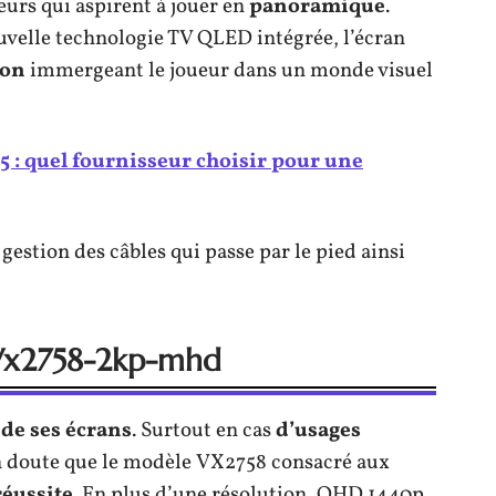
urs qui aspirent à jouer en
panoramique
.
uvelle technologie TV QLED intégrée, l’écran
ion
immergeant le joueur dans un monde visuel
 : quel fournisseur choisir pour une
stion des câbles qui passe par le pied ainsi
 Vx2758-2kp-mhd
de
ses
écrans
. Surtout en cas
d’usages
un doute que le modèle VX2758 consacré aux
réussite
. En plus d’une résolution, QHD 1440p