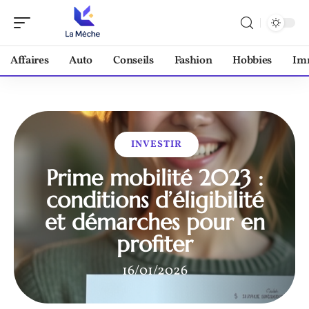
Affaires
Auto
Conseils
Fashion
Hobbies
Im
INVESTIR
Prime mobilité 2023 :
conditions d’éligibilité
et démarches pour en
profiter
16/01/2026