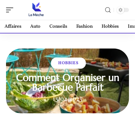
Affaires
Auto
Conseils
Fashion
Hobbies
Im
HOBBIES
Comment Organiser un
Barbecue Parfait
13/04/2023