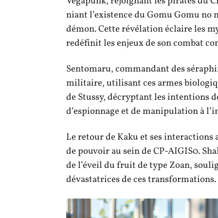
Vegapunk, rejoignant les pirates du C
niant l’existence du Gomu Gomu no mi
démon. Cette révélation éclaire les my
redéfinit les enjeux de son combat co
Sentomaru, commandant des séraphins,
militaire, utilisant ces armes biolog
de Stussy, décryptant les intentions 
d’espionnage et de manipulation à l’i
Le retour de Kaku et ses interactions 
de pouvoir au sein de CP-AIGIS0. Sha
de l’éveil du fruit de type Zoan, sou
dévastatrices de ces transformations.