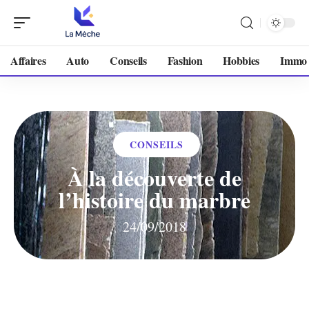
Affaires
Auto
Conseils
Fashion
Hobbies
Immo
CONSEILS
À la découverte de
l’histoire du marbre
24/09/2018