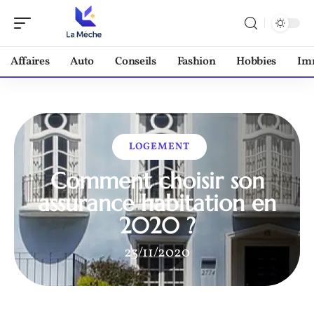
Affaires
Auto
Conseils
Fashion
Hobbies
Im
LOGEMENT
Comment choisir son
assurance habitation en
2020 ?
23/11/2020