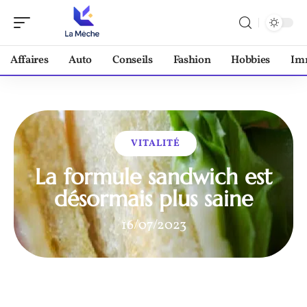
Affaires
Auto
Conseils
Fashion
Hobbies
Im
VITALITÉ
La formule sandwich est
désormais plus saine
16/07/2023